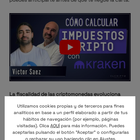
La fiscalidad de las criptomonedas evoluciona
rápido, y 2025 ha sido un año decisivo.
No se trata
Utilizamos cookies propias y de terceros para fines
de temer a Hacienda, sino de entender cómo
analíticos en base a un perfil elaborado a partir de tus
funciona el sistema y actuar con estrategia.
Si no
hábitos de navegación (por ejemplo, páginas
has declarado tus criptoactivos, ahora es el
visitadas). Clica
AQUÍ
para más información. Puedes
momento de
regularizar tus criptomonedas
con
aceptarlas pulsando el botón "Aceptar" o configurarlas
o rechazar su uso haciendo clic en
Ajustes
.
asesoramiento especializado.
En CLCripto te