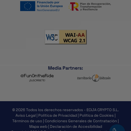
Media Partners:
© 2026 Todos los derechos reservados - ECIJA CRYPTO S.L.
Aviso Legal
|
Política de Privacidad
|
Política de Cookies
|
Términos de uso
|
Condiciones Generales de Contratación
|
Mapa web
|
Declaración de Accesibilidad