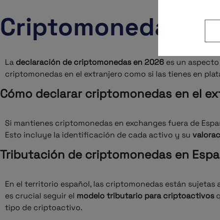
Criptomonedas y T
La
declaración de criptomonedas en 2026
es un aspecto 
criptomonedas en el extranjero como si las tienes en pl
Cómo declarar criptomonedas en el ex
Si mantienes criptomonedas en exchanges fuera de España
Esto incluye la identificación de cada activo y su
valorac
Tributación de criptomonedas en Esp
En el territorio español, las criptomonedas están sujetas
es crucial seguir el
modelo tributario para criptoactivos
q
tipo de criptoactivo.