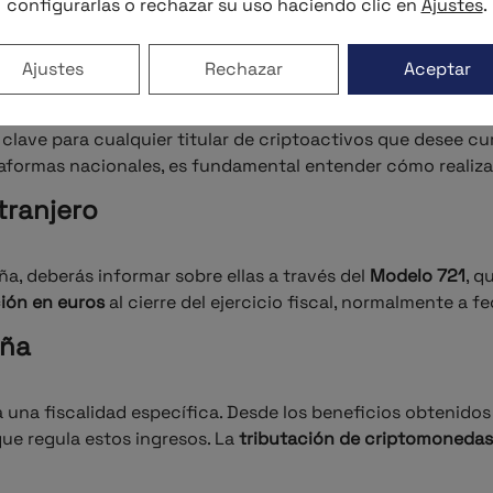
configurarlas o rechazar su uso haciendo clic en
Ajustes
.
ributación: Lo que
Ajustes
Rechazar
Aceptar
clave para cualquier titular de criptoactivos que desee cum
ataformas nacionales, es fundamental entender cómo realiz
tranjero
, deberás informar sobre ellas a través del
Modelo 721
, q
ión en euros
al cierre del ejercicio fiscal, normalmente a f
aña
 a una fiscalidad específica. Desde los beneficios obtenido
ue regula estos ingresos. La
tributación de criptomonedas