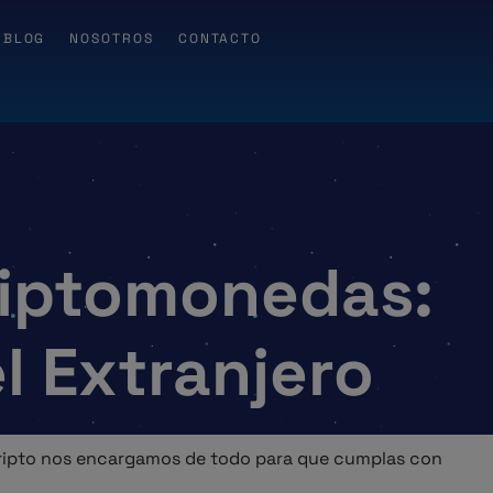
BLOG
NOSOTROS
CONTACTO
riptomonedas:
l Extranjero
CLCripto nos encargamos de todo para que cumplas con