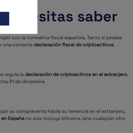
 necesitas saber
plir con la normativa fiscal española. Tanto si posees
ar una correcta
declaración fiscal de criptoactivos
.
ue regula la
declaración de criptoactivos en el extranjero
.
echa 31 de diciembre.
s por su compraventa hasta su tenencia en el extranjero,
 en España
no solo incluye bitcoins, sino cualquier otro