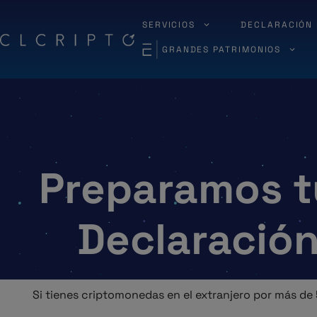
Saltar
al
DECLARACIÓN 
SERVICIOS
contenido
GRANDES PATRIMONIOS
Preparamos t
Declaración
Si tienes criptomonedas en el extranjero por más de