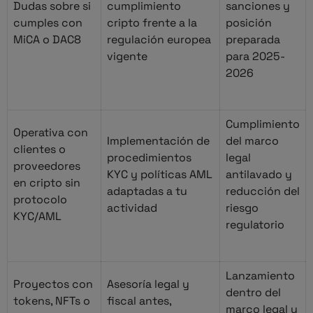
Dudas sobre si
cumplimiento
sanciones y
cumples con
cripto frente a la
posición
MiCA o DAC8
regulación europea
preparada
vigente
para 2025-
2026
Cumplimiento
Operativa con
Implementación de
del marco
clientes o
procedimientos
legal
proveedores
KYC y políticas AML
antilavado y
en cripto sin
adaptadas a tu
reducción del
protocolo
actividad
riesgo
KYC/AML
regulatorio
Lanzamiento
Proyectos con
Asesoría legal y
dentro del
tokens, NFTs o
fiscal antes,
marco legal y