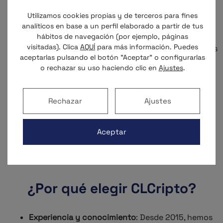
todos los documentos necesarios para que tu
proyecto cumpla con la legalidad vigente,
Utilizamos cookies propias y de terceros para fines
incluyendo términos y condiciones, políticas de
analíticos en base a un perfil elaborado a partir de tus
privacidad y contratos inteligentes.
hábitos de navegación (por ejemplo, páginas
visitadas). Clica
AQUÍ
para más información. Puedes
Cumplimiento normativo
: Te asesoramos sobre las
aceptarlas pulsando el botón "Aceptar" o configurarlas
regulaciones aplicables en materia de KYC
o rechazar su uso haciendo clic en
Ajustes
.
(Conoce a tu Cliente) y AML (Anti-Lavado de
Dinero), asegurando que tu empresa opere
dentro del marco legal.
Rechazar
Ajustes
Estrategias de lanzamiento
: Te guiamos en el
proceso de lanzamiento de tu token o proyecto
Aceptar
NFT, considerando aspectos legales y fiscales
para garantizar su éxito.
¿Por qué elegir CLCripto?
Experiencia y conocimiento
: Desde 2015, hemos