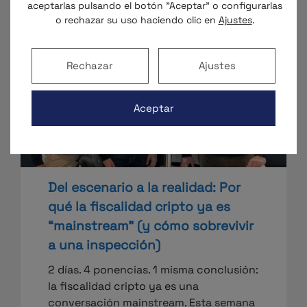
aceptarlas pulsando el botón "Aceptar" o configurarlas
o rechazar su uso haciendo clic en
Ajustes
.
Rechazar
Ajustes
Aceptar
Del escenario a la realidad: Por
qué la fiscalidad cripto ya es
“mainstream” (y cómo sobrevivir
a una inspección)
2 días. 4 ponencias. 1 misma conclusión:
la fiscalidad cripto ya es una
conversación mainstream. Esta semana