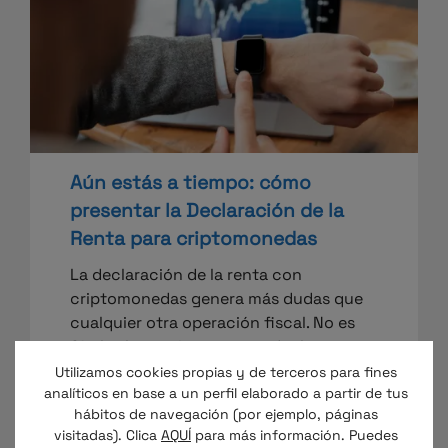
Aún estás a tiempo: cómo
presentar la Declaración de la
Renta para criptomonedas
La declaración de la renta con
criptomonedas genera más dudas que
cualquier otra operación fiscal. No es
fácil saber qué tienes que declarar, en
qué casillas va cada cosa, cómo…
Utilizamos cookies propias y de terceros para fines
analíticos en base a un perfil elaborado a partir de tus
hábitos de navegación (por ejemplo, páginas
visitadas). Clica
AQUÍ
para más información. Puedes