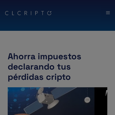
Saltar
al
Me
contenido
Ahorra impuestos
declarando tus
pérdidas cripto